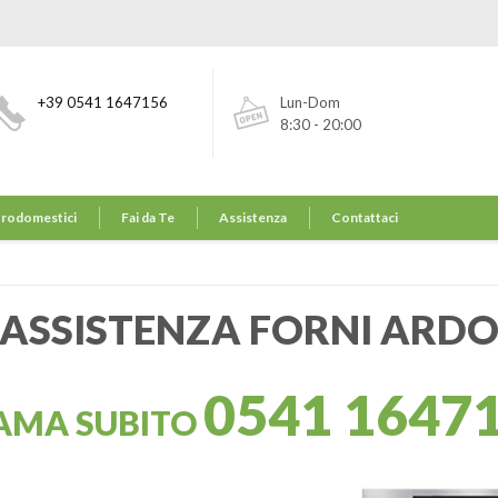
+39 0541 1647156
Lun-Dom
8:30 - 20:00
trodomestici
Fai da Te
Assistenza
Contattaci
ASSISTENZA FORNI ARD
0541 1647
AMA SUBITO