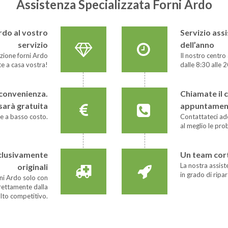
Assistenza Specializzata Forni Ardo
rdo al vostro
Servizio assi
servizio
dell’anno
razione forni Ardo
Il nostro centro
e a casa vostra!
dalle 8:30 alle 2
e convenienza.
Chiamate il 
 sarà gratuita
appuntamen
 e a basso costo.
Contattateci ad
al meglio le pr
sclusivamente
Un team cor
La nostra assis
originali
in grado di rip
ni Ardo solo con
irettamente dalla
lto competitivo.