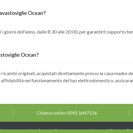
 lavastoviglie Ocean?
ti i giorni dell'anno, dalle 8:30 alle 20:00, per garantirti supporto t
vastoviglie Ocean?
 ricambi originali, acquistati direttamente presso la casa madre 
 affidabilità nel funzionamento del tuo elettrodomestico, assicurand
Chiama subito
0541 1647156
A 03677950366 - Web Design e Posizionamento sui Motori by
MGvision
-
Pri