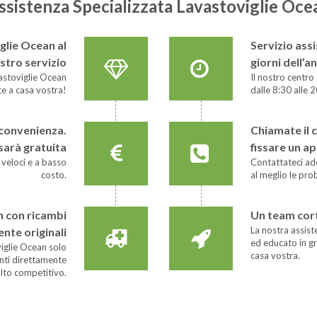
ssistenza Specializzata Lavastoviglie Oce
glie Ocean al
Servizio assi
stro servizio
giorni dell’a
avastoviglie Ocean
Il nostro centro
e a casa vostra!
dalle 8:30 alle 2
e convenienza.
Chiamate il 
 sarà gratuita
fissare un 
 veloci e a basso
Contattateci ad
costo.
al meglio le pr
n con ricambi
Un team cor
La nostra assis
nte originali
ed educato in g
iglie Ocean solo
casa vostra.
nti direttamente
olto competitivo.