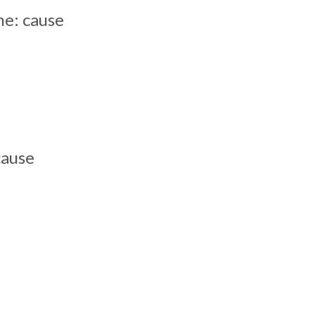
ne: cause
cause