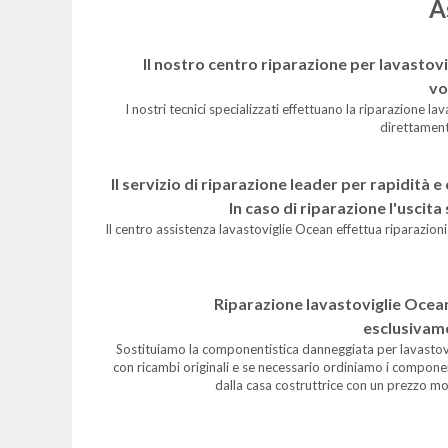
A
Il nostro centro riparazione per lavastovi
vo
I nostri tecnici specializzati effettuano la riparazione l
direttament
Il servizio di riparazione leader per rapidità 
In caso di riparazione l'uscita
Il centro assistenza lavastoviglie Ocean effettua riparazioni
Riparazione lavastoviglie Ocea
esclusivame
Sostituiamo la componentistica danneggiata per lavastov
con ricambi originali e se necessario ordiniamo i compone
dalla casa costruttrice con un prezzo m