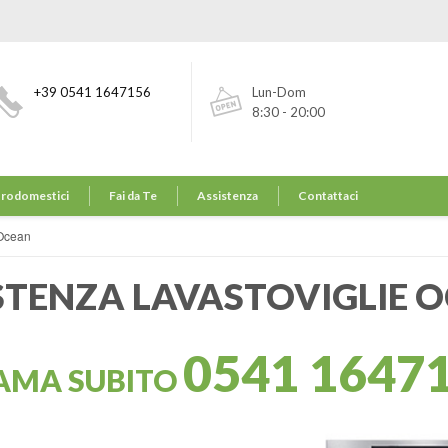
+39 0541 1647156
Lun-Dom
8:30 - 20:00
trodomestici
Fai da Te
Assistenza
Contattaci
 Ocean
STENZA LAVASTOVIGLIE 
0541 1647
AMA SUBITO