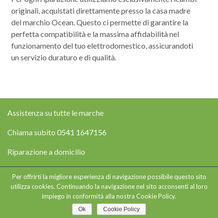
originali, acquistati direttamente presso la casa madre
del marchio Ocean. Questo ci permette di garantire la
perfetta compatibilità e la massima affidabilità nel
funzionamento del tuo elettrodomestico, assicurandoti
un servizio duraturo e di qualità.
Assistenza su tutte le marche
Chiama subito
0541 1647156
Riparazione a domicilio
Per offrirti la migliore esperienza di navigazione possibile questo sito
Copyright © 2026
Assistenza Elettrodomestici Rimini
- P.IVA
utilizza cookies. Continuando la navigazione nel sito acconsenti al loro
03677950366 - Web Design e Posizionamento sui Motori by
MGvision
-
impiego in conformità alla nostra Cookie Policy.
Privacy Policy
Ok
Cookie Policy