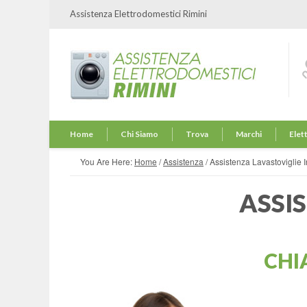
Assistenza Elettrodomestici Rimini
Home
Chi Siamo
Trova
Marchi
Elet
You Are Here:
Home
/
Assistenza
/
Assistenza Lavastoviglie I
ASSI
CHI