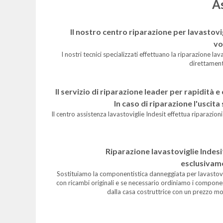
As
Il nostro centro riparazione per lavastovig
vo
I nostri tecnici specializzati effettuano la riparazione lav
direttament
Il servizio di riparazione leader per rapidità 
In caso di riparazione l'uscita
Il centro assistenza lavastoviglie Indesit effettua riparazion
Riparazione lavastoviglie Indesi
esclusivame
Sostituiamo la componentistica danneggiata per lavastovi
con ricambi originali e se necessario ordiniamo i compone
dalla casa costruttrice con un prezzo m