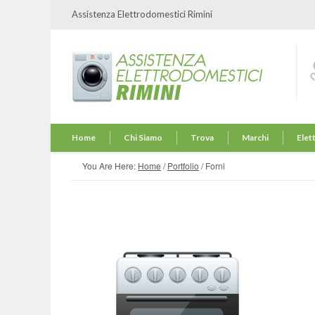
Assistenza Elettrodomestici Rimini
Home
Chi Siamo
Trova
Marchi
Elet
You Are Here:
Home
/
Portfolio
/
Forni