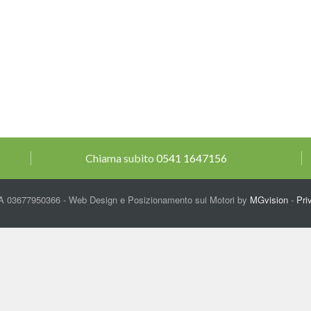
Chiama subito
0541 1647156
A 03677950366 - Web Design e Posizionamento sui Motori by
MGvision
-
Pri